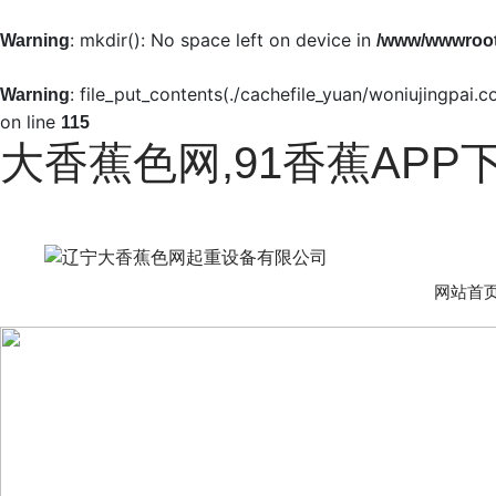
: mkdir(): No space left on device in
Warning
/www/wwwroot
: file_put_contents(./cachefile_yuan/woniujingpai.
Warning
on line
115
大香蕉色网,91香蕉APP
网站首